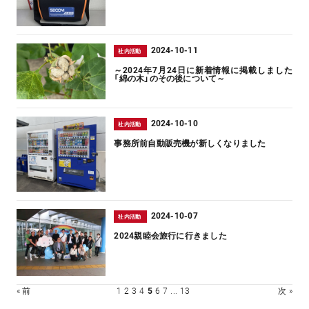
2024-10-11
社内活動
～2024年7月24日に新着情報に掲載しました
「綿の木」のその後について～
2024-10-10
社内活動
事務所前自動販売機が新しくなりました
2024-10-07
社内活動
2024親睦会旅行に行きました
« 前
1
2
3
4
5
6
7
...
13
次 »