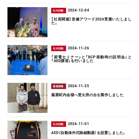
2024-12-04
社内活動
【社長関連】音健アワード2024受賞いたしまし
た。
2024-11-26
社内活動
「節電セミナー」と「BCP発動時の説明会」と
「AED講習」を行いました
2024-11-25
新着情報
薬栗町内会様へ焚火用の台を製作しました
2024-11-01
社内活動
AED（自動体外式除細動器）を設置しました。