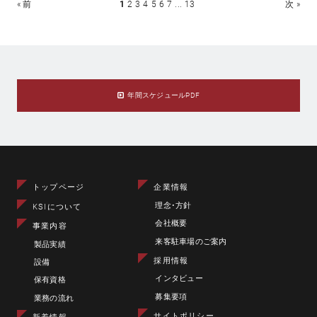
« 前
1
2
3
4
5
6
7
...
13
次 »
年間スケジュールPDF
トップページ
企業情報
理念･方針
KSIについて
会社概要
事業内容
来客駐車場のご案内
製品実績
採用情報
設備
インタビュー
保有資格
募集要項
業務の流れ
サイトポリシー