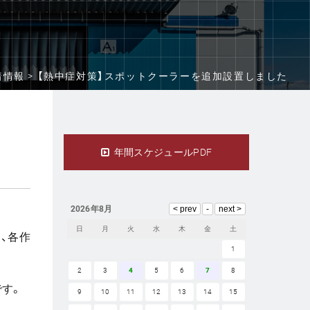
着情報 >
【熱中症対策】スポットクーラーを追加設置しました
年間スケジュールPDF
2026年8月
日
月
火
水
木
金
土
、各作
1
2
3
4
5
6
7
8
す。
9
10
11
12
13
14
15