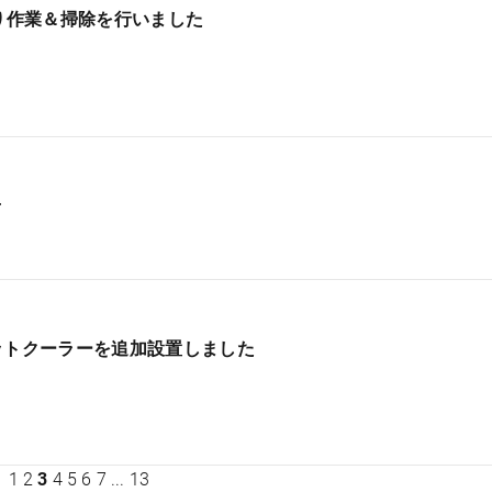
刈り作業＆掃除を行いました
せ
ットクーラーを追加設置しました
1
2
3
4
5
6
7
...
13