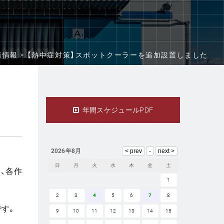
着情報 >
【熱中症対策】スポットクーラーを追加設置しました
年間スケジュールPDF
2026年8月
日
月
火
水
木
金
土
、各作
1
2
3
4
5
6
7
8
す。
9
10
11
12
13
14
15