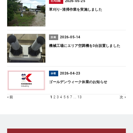
2026-05-25
社内活動
草刈り・清掃作業を実施しました
2026-05-14
設備
機械工場にエリア空調機を3台設置しました
2026-04-23
休暇
ゴールデンウィーク休業のお知らせ
« 前
1
2
3
4
5
6
7
...
13
次 »