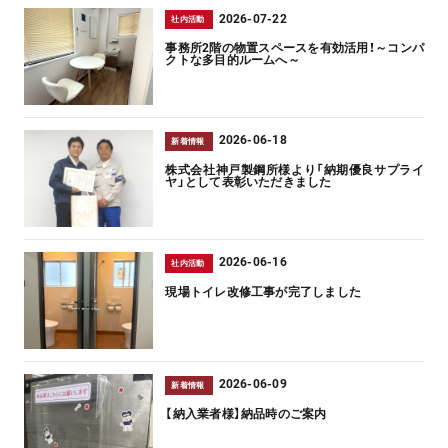
2026-07-22
社内活動
事務所2階の物置スペースを有効活用！～コンパ
クトな多目的ルームへ～
2026-06-18
新着情報
株式会社神戸製鋼所様より「納期優良サプライ
ヤ」として表彰いただきました
2026-06-16
社内活動
現場トイレ改修工事が完了しました
2026-06-09
新着情報
【納入業者様】納品時のご案内