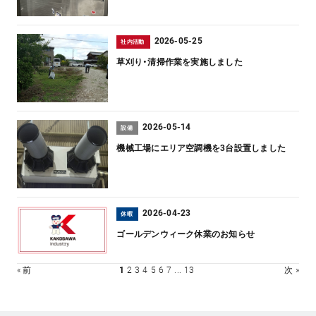
2026-05-25
社内活動
草刈り・清掃作業を実施しました
2026-05-14
設備
機械工場にエリア空調機を3台設置しました
2026-04-23
休暇
ゴールデンウィーク休業のお知らせ
« 前
1
2
3
4
5
6
7
...
13
次 »