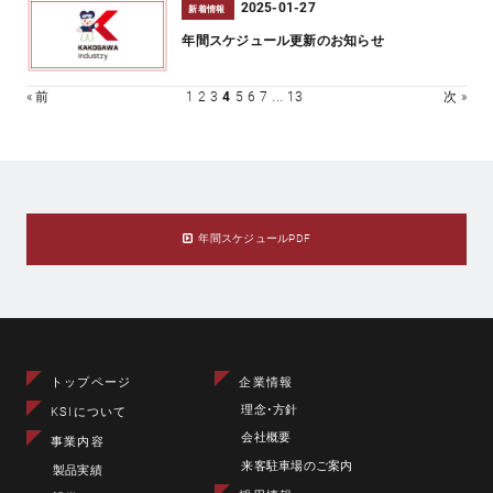
2025-01-27
新着情報
年間スケジュール更新のお知らせ
« 前
1
2
3
4
5
6
7
...
13
次 »
年間スケジュールPDF
トップページ
企業情報
理念･方針
KSIについて
会社概要
事業内容
来客駐車場のご案内
製品実績