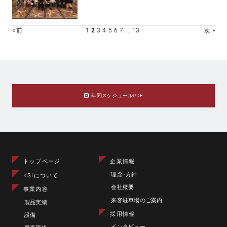
« 前
1
2
3
4
5
6
7
...
13
次 »
年間スケジュールPDF
トップページ
企業情報
理念･方針
KSIについて
会社概要
事業内容
来客駐車場のご案内
製品実績
採用情報
設備
インタビュー