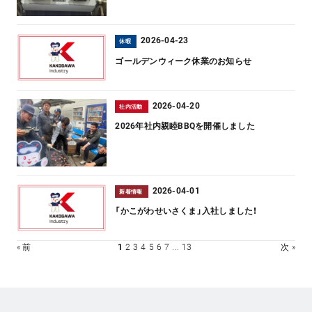
2026-04-23
休暇
ゴールデンウィーク休業のお知らせ
2026-04-20
社内活動
2026年社内親睦BBQを開催しました
2026-04-01
新着情報
「かこがわせいさくま」入社しました！
« 前
1
2
3
4
5
6
7
...
13
次 »