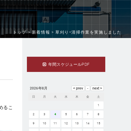
トップ >
新着情報 >
草刈り・清掃作業を実施しました
年間スケジュールPDF
2026年8月
日
月
火
水
木
金
土
1
めるこ
2
3
4
5
6
7
8
9
10
11
12
13
14
15