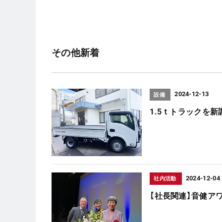
その他新着
2024-12-13
設備
1.5ｔトラックを
2024-12-04
社内活動
【社長関連】音健アワ