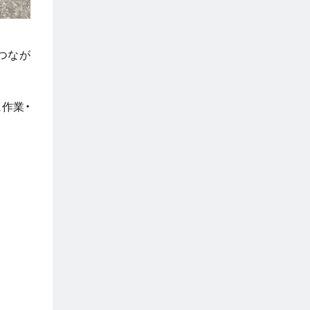
つなが
作業・