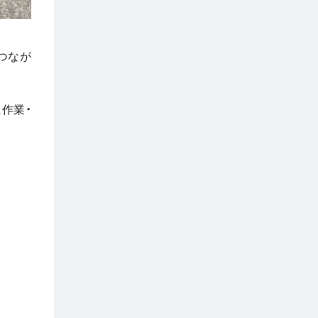
つなが
作業・