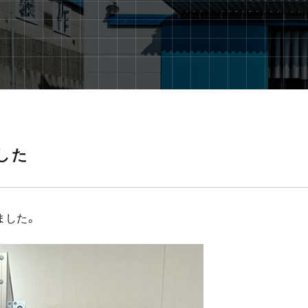
した
ました。