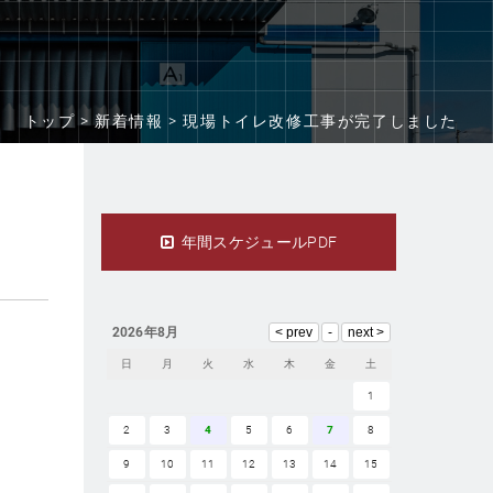
トップ >
新着情報 >
現場トイレ改修工事が完了しました
年間スケジュールPDF
2026年8月
日
月
火
水
木
金
土
1
2
3
4
5
6
7
8
9
10
11
12
13
14
15