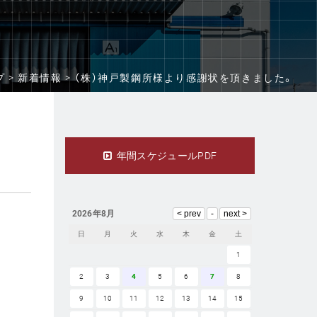
 >
新着情報 >
（株）神戸製鋼所様より感謝状を頂きました。
年間スケジュールPDF
2026年8月
日
月
火
水
木
金
土
1
2
3
4
5
6
7
8
9
10
11
12
13
14
15