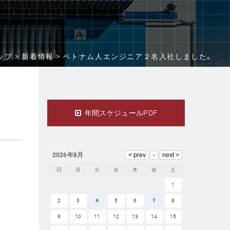
ップ >
新着情報 >
ベトナム人エンジニア２名入社しました。
年間スケジュールPDF
2026年8月
日
月
火
水
木
金
土
1
2
3
4
5
6
7
8
9
10
11
12
13
14
15