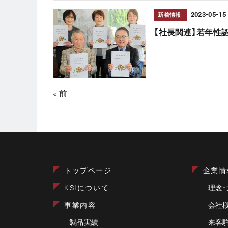
2023-05-15
新着情報
【社長関連】若年性
« 前
トップページ
企業情
KSIについて
理念･
事業内容
会社
製品実績
来客