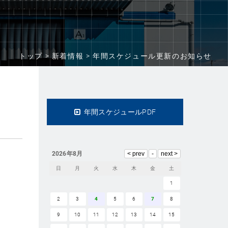
トップ >
新着情報 >
年間スケジュール更新のお知らせ
年間スケジュールPDF
2026年8月
日
月
火
水
木
金
土
1
2
3
4
5
6
7
8
9
10
11
12
13
14
15