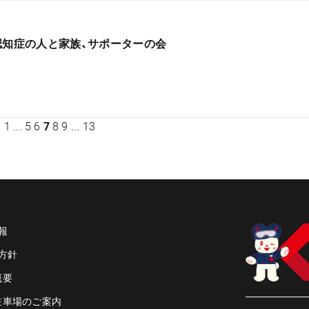
認知症の人と家族、サポーターの会
1
...
5
6
7
8
9
...
13
報
方針
概要
駐車場のご案内