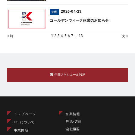
2026-04-23
休暇
ゴールデンウィーク休業のお知らせ
« 前
1
2
3
4
5
6
7
...
13
次 »
年間スケジュールPDF
トップページ
企業情報
理念･方針
KSIについて
会社概要
事業内容