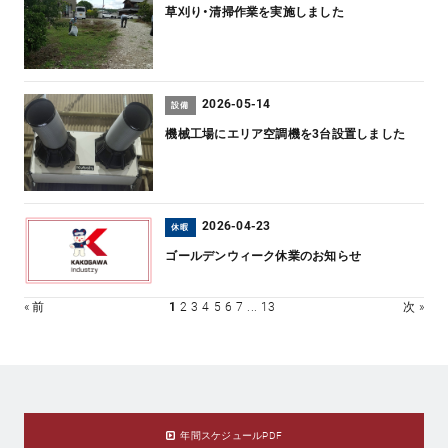
草刈り・清掃作業を実施しました
2026-05-14
設備
機械工場にエリア空調機を3台設置しました
2026-04-23
休暇
ゴールデンウィーク休業のお知らせ
« 前
1
2
3
4
5
6
7
...
13
次 »
年間スケジュールPDF