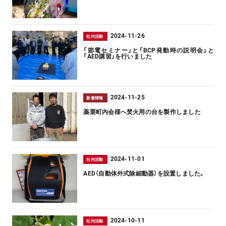
2024-11-26
社内活動
「節電セミナー」と「BCP発動時の説明会」と
「AED講習」を行いました
2024-11-25
新着情報
薬栗町内会様へ焚火用の台を製作しました
2024-11-01
社内活動
AED（自動体外式除細動器）を設置しました。
2024-10-11
社内活動