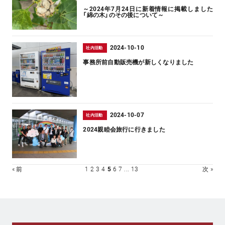
～2024年7月24日に新着情報に掲載しました
「綿の木」のその後について～
2024-10-10
社内活動
事務所前自動販売機が新しくなりました
2024-10-07
社内活動
2024親睦会旅行に行きました
« 前
1
2
3
4
5
6
7
...
13
次 »