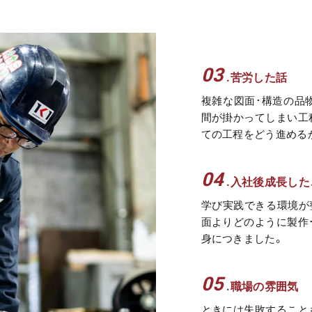
03
.苦労した話
複雑な図面･構造の品
間が掛かってしまい工
ての工程をどう進める
04
.入社後成長した
学び実践できる環境が
面よりどのように製作
身につきました。
05
.職場の雰囲気
ときには失敗すること