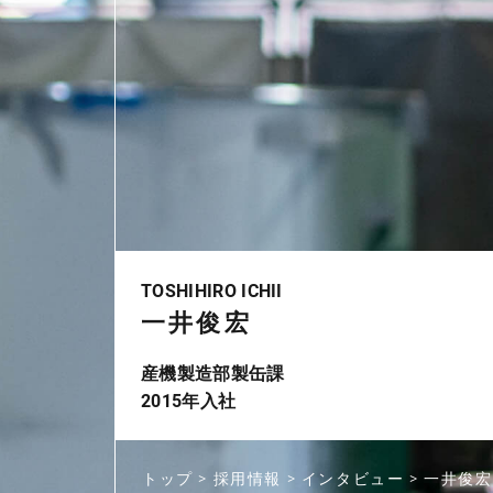
TOSHIHIRO ICHII
一井俊宏
産機製造部製缶課
2015年入社
トップ >
採用情報 >
インタビュー >
一井俊宏