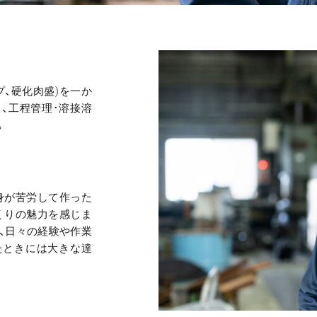
プ、硬化肉盛)を一か
、工程管理･溶接溶
。
身が苦労して作った
くりの魅力を感じま
、日々の経験や作業
たときには大きな達