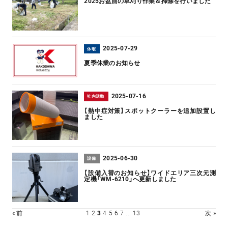
2025お盆前の草刈り作業＆掃除を行いました
2025-07-29
休暇
夏季休業のお知らせ
2025-07-16
社内活動
【熱中症対策】スポットクーラーを追加設置し
ました
2025-06-30
設備
【設備入替のお知らせ】ワイドエリア三次元測
定機「WM-6210」へ更新しました
« 前
1
2
3
4
5
6
7
...
13
次 »