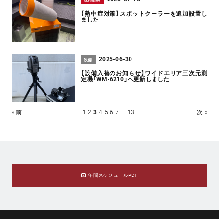
【熱中症対策】スポットクーラーを追加設置し
ました
2025-06-30
設備
【設備入替のお知らせ】ワイドエリア三次元測
定機「WM-6210」へ更新しました
« 前
1
2
3
4
5
6
7
...
13
次 »
年間スケジュールPDF