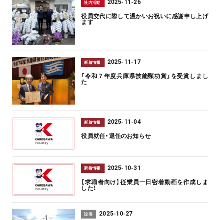
2025-11-26
社内活動
役員交代に際して温かいお祝いに感謝申し上げ
ます
2025-11-17
新着情報
「令和７年度兵庫県技能顕功賞」を受賞しまし
た
2025-11-04
新着情報
役員就任・退任のお知らせ
2025-10-31
新着情報
【求職者向け】従業員一日密着動画を作成しま
した！
2025-10-27
設備