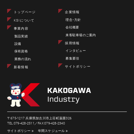
トップページ
企業情報
理念･方針
KSIについて
会社概要
事業内容
来客駐車場のご案内
製品実績
採用情報
設備
インタビュー
保有資格
募集要項
業務の流れ
サイトポリシー
新着情報
〒675-1217 兵庫県加古川市上荘町薬栗326
TEL:079-428-2511／FAX:079-428-2340
サイトポリシー
年間スケジュール