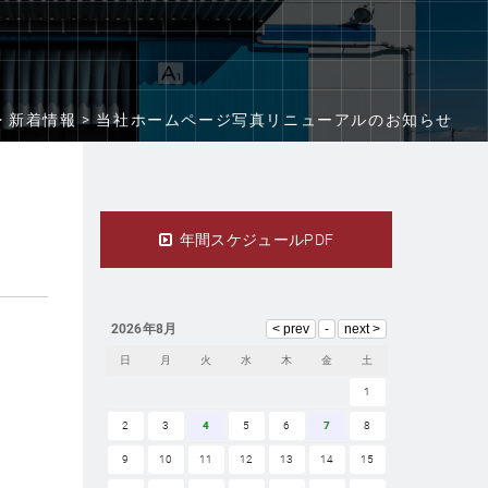
>
新着情報 >
当社ホームページ写真リニューアルのお知らせ
年間スケジュールPDF
2026年8月
日
月
火
水
木
金
土
1
2
3
4
5
6
7
8
9
10
11
12
13
14
15