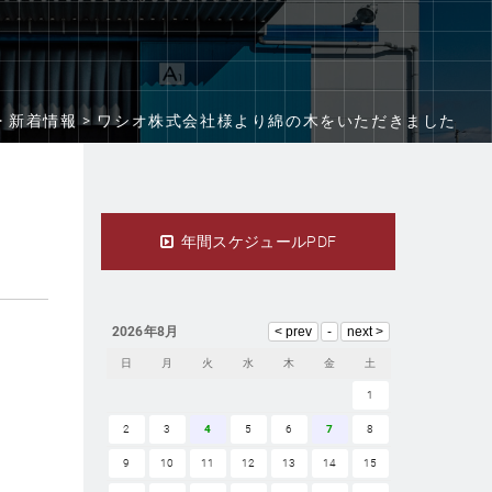
>
新着情報 >
ワシオ株式会社様より綿の木をいただきました
年間スケジュールPDF
2026年8月
日
月
火
水
木
金
土
1
2
3
4
5
6
7
8
9
10
11
12
13
14
15