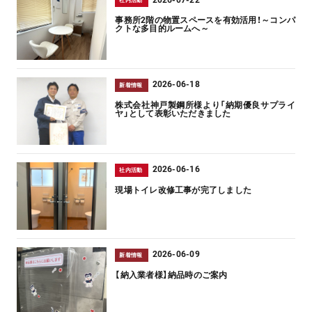
社内活動
事務所2階の物置スペースを有効活用！～コンパ
クトな多目的ルームへ～
2026-06-18
新着情報
株式会社神戸製鋼所様より「納期優良サプライ
ヤ」として表彰いただきました
2026-06-16
社内活動
現場トイレ改修工事が完了しました
2026-06-09
新着情報
【納入業者様】納品時のご案内