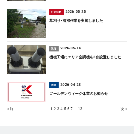
2026-05-25
社内活動
草刈り・清掃作業を実施しました
2026-05-14
設備
機械工場にエリア空調機を3台設置しました
2026-04-23
休暇
ゴールデンウィーク休業のお知らせ
« 前
1
2
3
4
5
6
7
...
13
次 »