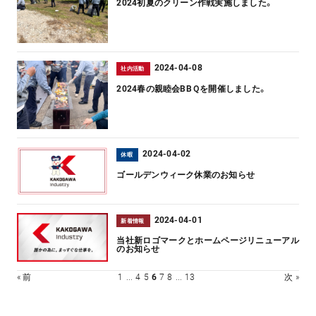
2024初夏のクリーン作戦実施しました。
2024-04-08
社内活動
2024春の親睦会BBＱを開催しました。
2024-04-02
休暇
ゴールデンウィーク休業のお知らせ
2024-04-01
新着情報
当社新ロゴマークとホームページリニューアル
のお知らせ
« 前
1
...
4
5
6
7
8
...
13
次 »