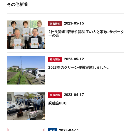
その他新着
2023-05-15
新着情報
【社長関連】若年性認知症の人と家族、サポータ
ーの会
2023-05-12
社内活動
2023春のクリーン作戦実施しました。
2023-04-17
社内活動
親睦会BBQ
2023-04-11
休暇