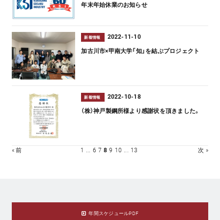
年末年始休業のお知らせ
2022-11-10
新着情報
加古川市×甲南大学「知」を結ぶプロジェクト
2022-10-18
新着情報
（株）神戸製鋼所様より感謝状を頂きました。
« 前
1
...
6
7
8
9
10
...
13
次 »
年間スケジュールPDF