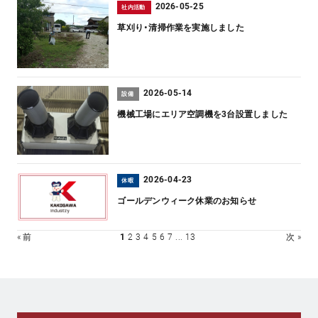
2026-05-25
社内活動
草刈り・清掃作業を実施しました
2026-05-14
設備
機械工場にエリア空調機を3台設置しました
2026-04-23
休暇
ゴールデンウィーク休業のお知らせ
« 前
1
2
3
4
5
6
7
...
13
次 »