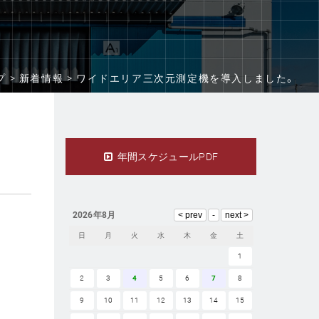
プ >
新着情報 >
ワイドエリア三次元測定機を導入しました。
年間スケジュールPDF
2026年8月
日
月
火
水
木
金
土
1
2
3
4
5
6
7
8
9
10
11
12
13
14
15