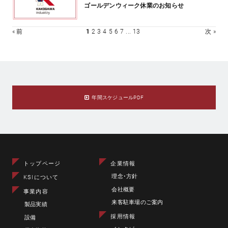
ゴールデンウィーク休業のお知らせ
« 前
1
2
3
4
5
6
7
...
13
次 »
年間スケジュールPDF
トップページ
企業情報
理念･方針
KSIについて
会社概要
事業内容
来客駐車場のご案内
製品実績
採用情報
設備