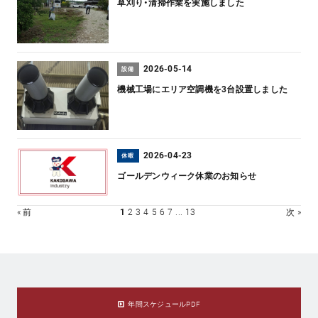
草刈り・清掃作業を実施しました
2026-05-14
設備
機械工場にエリア空調機を3台設置しました
2026-04-23
休暇
ゴールデンウィーク休業のお知らせ
« 前
1
2
3
4
5
6
7
...
13
次 »
年間スケジュールPDF