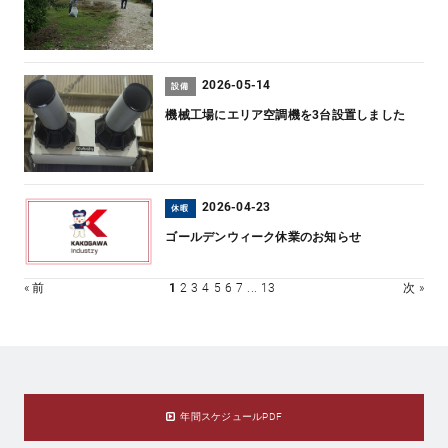
2026-05-14
設備
機械工場にエリア空調機を3台設置しました
2026-04-23
休暇
ゴールデンウィーク休業のお知らせ
« 前
1
2
3
4
5
6
7
...
13
次 »
年間スケジュールPDF