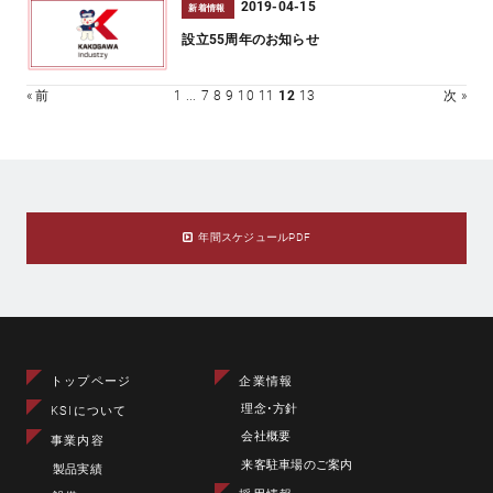
2019-04-15
新着情報
設立55周年のお知らせ
« 前
1
...
7
8
9
10
11
12
13
次 »
年間スケジュールPDF
トップページ
企業情報
理念･方針
KSIについて
会社概要
事業内容
来客駐車場のご案内
製品実績