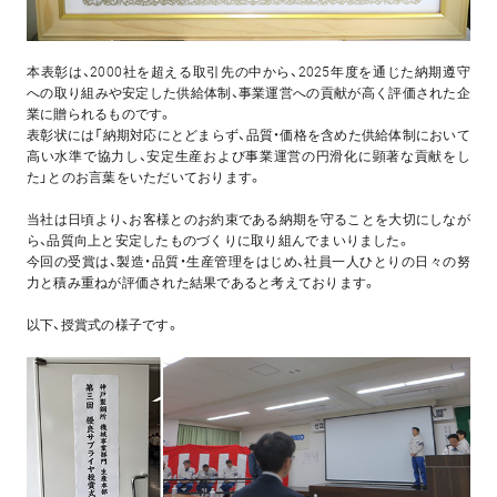
本表彰は、2000社を超える取引先の中から、2025年度を通じた納期遵守
への取り組みや安定した供給体制、事業運営への貢献が高く評価された企
業に贈られるものです。
表彰状には「納期対応にとどまらず、品質・価格を含めた供給体制において
高い水準で協力し、安定生産および事業運営の円滑化に顕著な貢献をし
た」とのお言葉をいただいております。
当社は日頃より、お客様とのお約束である納期を守ることを大切にしなが
ら、品質向上と安定したものづくりに取り組んでまいりました。
今回の受賞は、製造・品質・生産管理をはじめ、社員一人ひとりの日々の努
力と積み重ねが評価された結果であると考えております。
以下、授賞式の様子です。