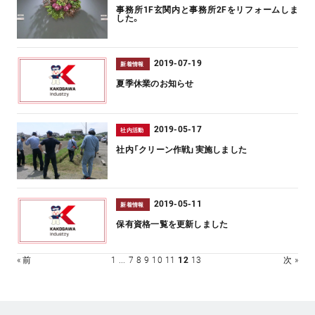
事務所1F玄関内と事務所2Fをリフォームしま
した。
2019-07-19
新着情報
夏季休業のお知らせ
2019-05-17
社内活動
社内「クリーン作戦」実施しました
2019-05-11
新着情報
保有資格一覧を更新しました
« 前
1
...
7
8
9
10
11
12
13
次 »