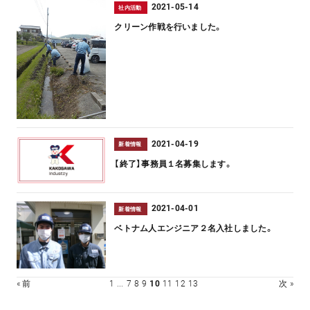
2021-05-14
社内活動
クリーン作戦を行いました。
2021-04-19
新着情報
【終了】事務員１名募集します。
2021-04-01
新着情報
ベトナム人エンジニア２名入社しました。
« 前
1
...
7
8
9
10
11
12
13
次 »