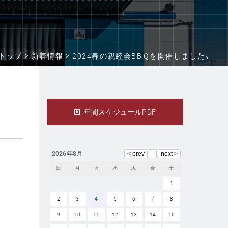
トップ >
新着情報 >
2024春の親睦会BBＱを開催しました。
年間スケジュールPDF
2026年8月
日
月
火
水
木
金
土
1
2
3
4
5
6
7
8
9
10
11
12
13
14
15