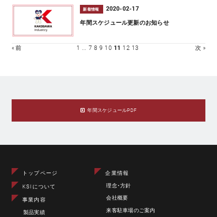
2020-02-17
新着情報
年間スケジュール更新のお知らせ
« 前
1
...
7
8
9
10
11
12
13
次 »
年間スケジュールPDF
トップページ
企業情報
理念･方針
KSIについて
会社概要
事業内容
来客駐車場のご案内
製品実績