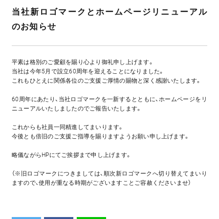
当社新ロゴマークとホームページリニューアル
のお知らせ
平素は格別のご愛顧を賜り心より御礼申し上げます。
当社は今年5月で設立60周年を迎えることになりました。
これもひとえに関係各位のご支援ご厚情の賜物と深く感謝いたします。
60周年にあたり、当社ロゴマークを一新するとともに、
ホームページをリ
ニューアルいたしましたのでご報告いたします。
これからも社員一同精進してまいります。
今後とも倍旧のご支援ご指導を賜りますようお願い申し上げます。
略儀ながらHPにてご挨拶まで申し上げます。
（※旧ロゴマークにつきましては、順次新ロゴマークへ切り替えてまいり
ますので、使用が重なる時期がございますことご容赦くださいませ）