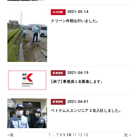
2021-05-14
社内活動
クリーン作戦を行いました。
2021-04-19
新着情報
【終了】事務員１名募集します。
2021-04-01
新着情報
ベトナム人エンジニア２名入社しました。
« 前
1
...
7
8
9
10
11
12
13
次 »