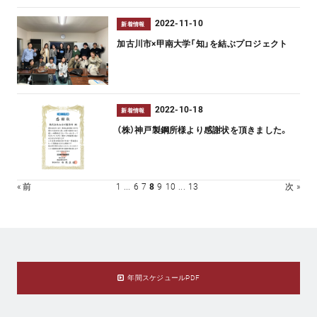
2022-11-10
新着情報
加古川市×甲南大学「知」を結ぶプロジェクト
2022-10-18
新着情報
（株）神戸製鋼所様より感謝状を頂きました。
« 前
1
...
6
7
8
9
10
...
13
次 »
年間スケジュールPDF