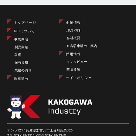
トップページ
企業情報
理念･方針
KSIについて
会社概要
事業内容
来客駐車場のご案内
製品実績
採用情報
設備
インタビュー
保有資格
募集要項
業務の流れ
サイトポリシー
新着情報
〒675-1217 兵庫県加古川市上荘町薬栗326
TEL:079-428-2511／FAX:079-428-2340